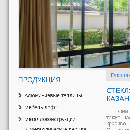
и
Главна
ПРОДУКЦИЯ
СТЕКЛ
Алюминиевые теплицы
КАЗАН
Мебель лофт
Они 
также ча
Металлоконструкции
красиво.
Металлические перила
Огражде