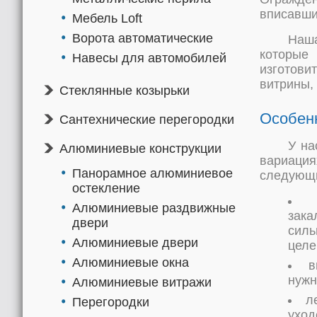
вписавши
Мебель Loft
Ворота автоматические
Наш
которые
Навесы для автомобилей
изготови
витрины,
Стеклянные козырьки
Особен
Сантехнические перегородки
У на
Алюминиевые конструкции
вариаци
Панорамное алюминиевое
следующ
остекление
Алюминиевые раздвижные
зака
двери
силь
Алюминиевые двери
целе
Алюминиевые окна
в
нужн
Алюминиевые витражи
л
Перегородки
уход