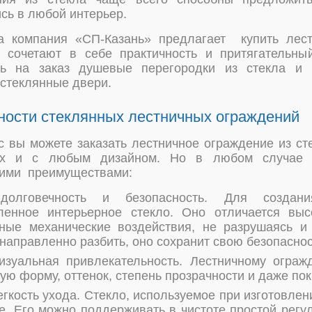
сь в любой интерьер.
а компания «СП-Казань» предлагает купить лес
 сочетают в себе практичность и притягательн
ть на заказ душевые перегородки из стекла и 
 стеклянные двери.
ности стеклянных лестничных ограждений
с вы можете заказать лестничное ограждение из с
ях и с любым дизайном. Но в любом случае г
ими преимуществами:
долговечность и безопасность. Для создани
ленное интерьерное стекло. Оно отличается вы
ные механические воздействия, не разрушаясь и
направленно разбить, оно сохранит свою безопаснос
изуальная привлекательность. Лестничному огра
ую форму, оттенок, степень прозрачности и даже по
егкость ухода. Стекло, используемое при изготовлен
е. Его можно поддерживать в чистоте простой регул