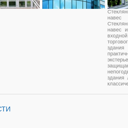
Стекля
навес
Стекля
навес и
входно
торгово
здания
практ
экстерье
защи
непого
здания 
классич
СТИ