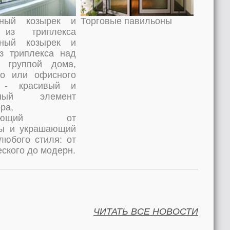
нный козырек и
Торговые павильоны
 из триплекса
нный козырек и
з триплекса над
й группой дома,
го или офисного
 - красивый и
ичный элемент
ра,
щающий от
ды и украшающий
любого стиля: от
еского до модерн.
ЧИТАТЬ ВСЕ НОВОСТИ